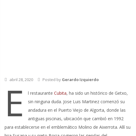
abril 28, 2020
Posted by
Gerardo Izquierdo
E
l restaurante
Cubita
, ha sido un histórico de Getxo,
sin ninguna duda. Jose Luis Martinez comenzó su
andadura en el Puerto Viejo de Algorta, donde las
antiguas piscinas, ubicación que cambió en 1992
para establecerse en el emblemático Molino de Aixerrota. Allí su
hija Susana y su nieto Borja cogieron las riendas del