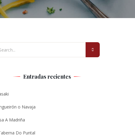
Entradas recientes
asaki
ngueirón o Navaja
sa A Madriña
Taberna Do Puntal