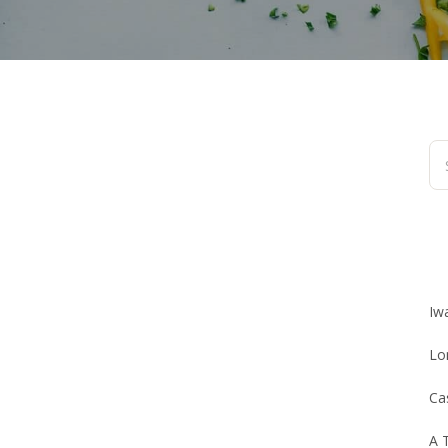
Iw
Lo
Ca
A 