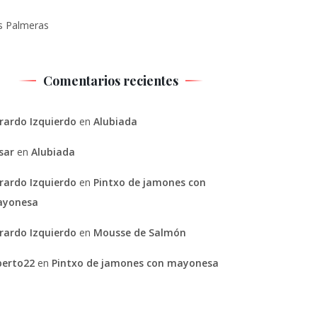
s Palmeras
Comentarios recientes
rardo Izquierdo
en
Alubiada
sar
en
Alubiada
rardo Izquierdo
en
Pintxo de jamones con
yonesa
rardo Izquierdo
en
Mousse de Salmón
berto22
en
Pintxo de jamones con mayonesa