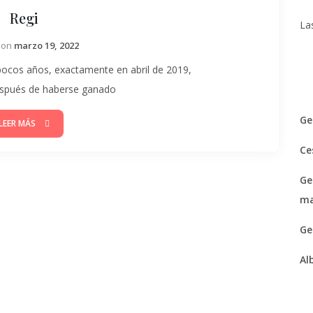
Regi
Gerardo
La
Izquierdo
 on
marzo 19, 2022
 pocos años, exactamente en abril de 2019,
espués de haberse ganado
Ge
LEER MÁS
Ce
Ge
ma
Ge
Al