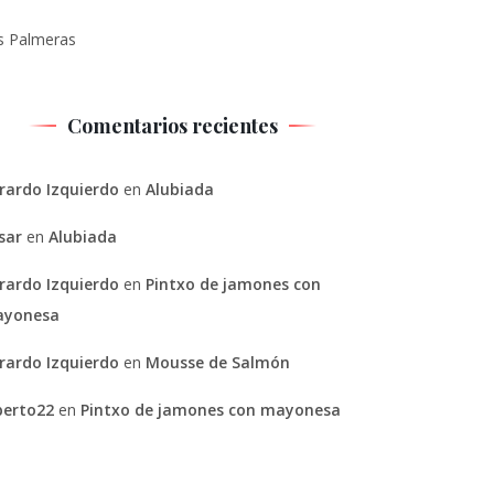
s Palmeras
Comentarios recientes
rardo Izquierdo
en
Alubiada
sar
en
Alubiada
rardo Izquierdo
en
Pintxo de jamones con
yonesa
rardo Izquierdo
en
Mousse de Salmón
berto22
en
Pintxo de jamones con mayonesa