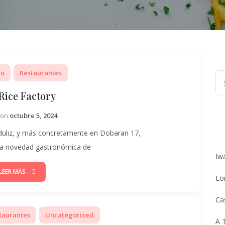
co
Restaurantes
Rice Factory
Gerardo
Izquierdo
 on
octubre 5, 2024
duliz, y más concretamente en Dobaran 17,
ita novedad gastronómica de
Iw
LEER MÁS
Lo
Ca
taurantes
Uncategorized
A 