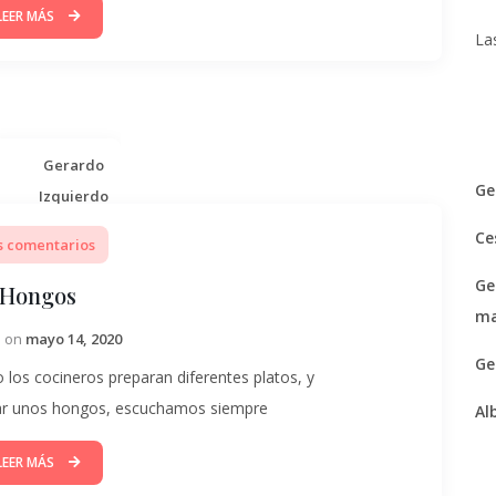
LEER MÁS
La
Gerardo
Ge
Izquierdo
Ce
s comentarios
Ge
Hongos
ma
d on
mayo 14, 2020
Ge
s cocineros preparan diferentes platos, y
rar unos hongos, escuchamos siempre
Al
LEER MÁS