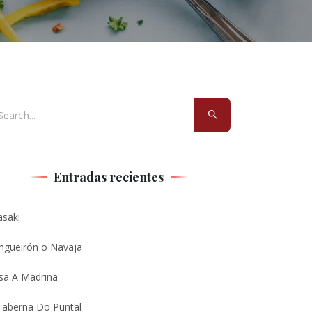
Entradas recientes
asaki
ngueirón o Navaja
sa A Madriña
Taberna Do Puntal