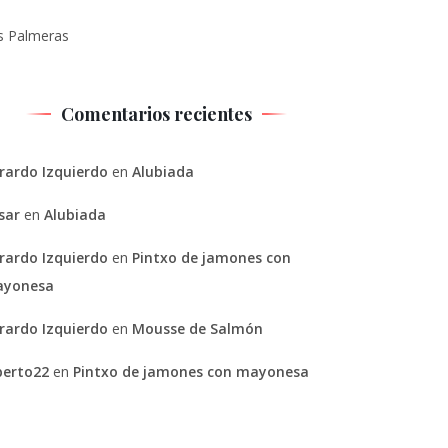
s Palmeras
Comentarios recientes
rardo Izquierdo
en
Alubiada
sar
en
Alubiada
rardo Izquierdo
en
Pintxo de jamones con
yonesa
rardo Izquierdo
en
Mousse de Salmón
berto22
en
Pintxo de jamones con mayonesa