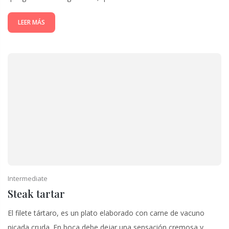
LEER MÁS
Intermediate
Steak tartar
El filete tártaro​, es un plato elaborado con carne de vacuno
picada cruda. En boca debe dejar una sensación cremosa y