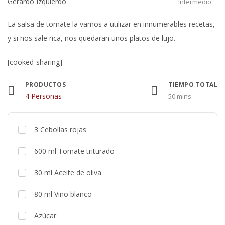
Gerardo Izquierdo
Intermedio
La salsa de tomate la vamos a utilizar en innumerables recetas,
y si nos sale rica, nos quedaran unos platos de lujo.
[cooked-sharing]
PRODUCTOS
TIEMPO TOTAL
Raciones
4 Personas
50 mins
3
Cebollas rojas
600
ml
Tomate triturado
30
ml
Aceite de oliva
80
ml
Vino blanco
Azúcar