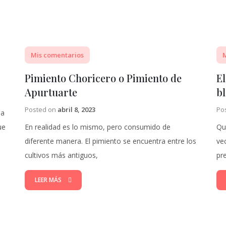
Mis comentarios
M
Pimiento Choricero o Pimiento de
E
Apurtuarte
b
Posted on
abril 8, 2023
Po
sa
ue
En realidad es lo mismo, pero consumido de
Qu
diferente manera. El pimiento se encuentra entre los
ve
cultivos más antiguos,
pr
LEER MÁS