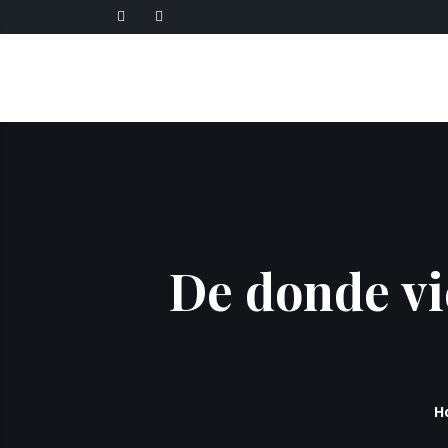
De donde v
H